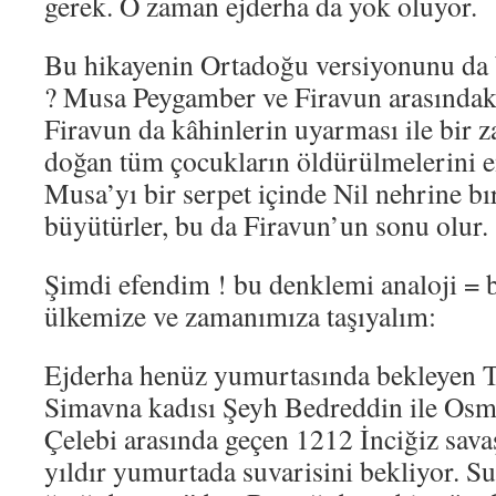
gerek. O zaman ejderha da yok oluyor.
Bu hikayenin Ortadoğu versiyonunu da 
? Musa Peygamber ve Firavun arasındaki 
Firavun da kâhinlerin uyarması ile bir 
doğan tüm çocukların öldürülmelerini 
Musa’yı bir serpet içinde Nil nehrine b
büyütürler, bu da Firavun’un sonu olur.
Şimdi efendim ! bu denklemi analoji = 
ülkemize ve zamanımıza taşıyalım:
Ejderha henüz yumurtasında bekleyen T
Simavna kadısı Şeyh Bedreddin ile Osm
Çelebi arasında geçen 1212 İnciğiz sav
yıldır yumurtada suvarisini bekliyor. S