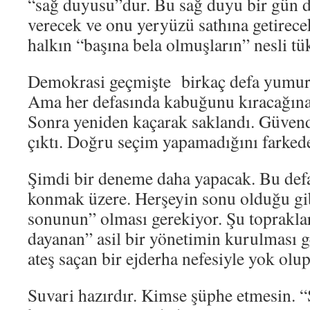
“sağ duyusu”dur. Bu sağ duyu bir gün 
verecek ve onu yeryüzü sathına getirece
halkın “başına bela olmuşların” nesli tü
Demokrasi geçmişte birkaç defa yumur
Ama her defasında kabuğunu kıracağına 
Sonra yeniden kaçarak saklandı. Güvendi
çıktı. Doğru seçim yapamadığını farkede
Şimdi bir deneme daha yapacak. Bu defa
konmak üzere. Herşeyin sonu olduğu gi
sonunun” olması gerekiyor. Şu topraklar
dayanan” asil bir yönetimin kurulması g
ateş saçan bir ejderha nefesiyle yok olu
Suvari hazırdır. Kimse şüphe etmesin. 