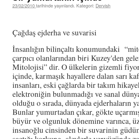
23/02/2010
tarihinde yayınlandı. Kategori:
Dervish
Çağdaş ejderha ve suvarisi
İnsanlığın bilinçaltı konumundaki “mit
çarpıcı olanlarından biri Kuzey'den gel
Mitolojisi” dir. O ülkelerin gizemli fiyo
içinde, karmaşık hayallere dalan sarı kafa
insanları, eski çağlarda bir takım hikay
elektroniğin bulunmadığı ve sanal düny
olduğu o sırada, dünyada ejderhaların ya
Bunlar yumurtadan çıkar, gökte uçarmış
büyür ve olgunluk dönemine varınca, ü
insanoğlu cinsinden bir suvarinin güd
saçtığı korkunç alevlerle yeryüzünde za