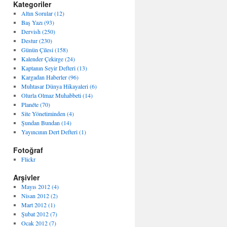
Kategoriler
Altın Sorular (12)
Baş Yazı (93)
Dervish (250)
Destur (230)
Günün Çilesi (158)
Kalender Çekirge (24)
Kaptanın Seyir Defteri (13)
Kargadan Haberler (96)
Muhtasar Dünya Hikayaleri (6)
Olurla Olmaz Muhabbeti (14)
Planéte (70)
Site Yönetiminden (4)
Şundan Bundan (14)
Yayıncının Dert Defteri (1)
Fotoğraf
Flickr
Arşivler
Mayıs 2012 (4)
Nisan 2012 (2)
Mart 2012 (1)
Şubat 2012 (7)
Ocak 2012 (7)