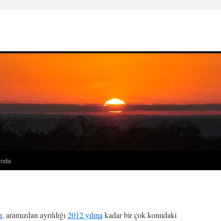
ında
n
, aramızdan ayrıldığı
2012 yılına
kadar bir çok konudaki