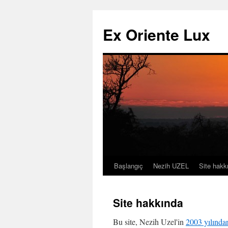
Ex Oriente Lux
Başlangıç
Nezih UZEL
Site hakk
İçeriğe
atla
Site hakkında
Bu site, Nezih Uzel'in
2003 yılında