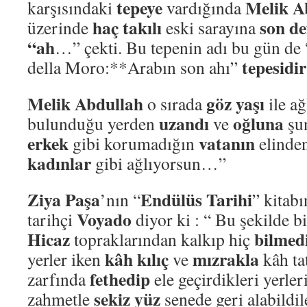
tepeye
Melik A
karşısındaki
vardığında
haç takılı
son de
üzerinde
eski sarayına
“ah
…” çekti. Bu tepenin adı bu gün de
tepesidir
della Moro:**Arabın son ahı”
Melik Abdullah
göz yaşı
o sırada
ile a
uzandı
oğluna
bulunduğu yerden
ve
şun
erkek
vatanın
gibi korumadığın
elinde
kadınlar
gibi ağlıyorsun…”
Ziya Paşa
Endülüs Tarihi
’nın “
” kitabı
Voyado
tarihçi
diyor ki : “ Bu şekilde b
Hicaz
bilmedi
topraklarından kalkıp hiç
kâh kılıç
mızrakla
yerler iken
ve
kâh tat
fethedip
zarfında
ele geçirdikleri yerler
sekiz yüz
zahmetle
senede geri alabildil