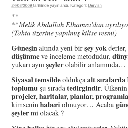
24/08/2009
tarihinde yayınlandı. Kategori:
Dervish
**
**
Melik Abdullah Elhamra'dan ayrılıyo
(Tahta üzerine yapılmış kilise resmi)
Güneşin
şey yok
altında yeni bir
derler,
düşünme
düny
ve inceleme metodudur,
şeyler
yukarı aynı
olabilir anlamında…
Siyasal temsilde
alt sıralarda
oldukça
toplumu
tedirgindir
şu sırada
. Ülkenin
projeler, haritalar, planlar, programl
haberi
gün
kimsenin
olmuyor… Acaba
şeyler
mi olacak ?
halka
Yine
bir şey söylemiyorlar. Vakti