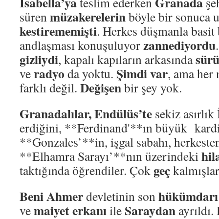
İsabella’ya
Granada
teslim ederken
şeh
müzakerelerin
süren
böyle bir sonuca 
kestirememişti
. Herkes düşmanla basit 
zannediyordu
andlaşması konuşuluyor
gizliydi
sür
, kapalı kapıların arkasında
radyo
Şimdi var
ve
da yoktu.
, ama her
Değişen
farklı değil.
bir şey yok.
Granadalılar, Endülüs’te
sekiz asırlık
erdiğini, **Ferdinand'**ın büyük kard
**Gonzales’**in, işgal sabahı, herkeste
hil
**Elhamra Sarayı’**nın üzerindeki
geç
taktığında öğrendiler. Çok
kalmışlar
Beni Ahmer
hükümdarı
devletinin son
maiyet erkanı
Saraydan
ve
ile
ayrıldı.