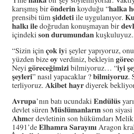
önderin
halka h
karışmış bir
koyduğu “
şiddeti
Ku
prensibi tüm
ile uygulanıyor.
halkı ile
devl
doğrudan konuşmayan bir
son durumundan
içindeki
kuşkuluyu
çok iy
“Sizin için
i şeyler yapıyoruz, on
oy
görec
yüzden bize
verdiniz, bekleyin
göreceğimizi
iyi ş
Neyi
bilmiyoruz… “
şeyleri
bilmiyoruz
” nasıl yapacaklar ?
.
Akibet hayr
terliyoruz.
diyerek bekliyor
Avrupa
Endülüs
’nın batı ucundaki
yar
Müslümanların
devlet süren
son siyasi 
Ahm
er devletinin son hükümdarı Melik
Elhamra Sarayını
1491’de
Aragon kra