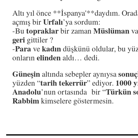
Altı yıl önce **İspanya'**daydım. Ora
Urfalı
açmış bir
’ya sordum:
topraklar
Müslüman
-Bu
bir zaman
va
geri
gittiler ?
Para
kadın
-
ve
düşkünü oldular, bu y
elinden
onların
aldı… dedi.
Güneşin
sonuç
altında sebepler aynıysa
tarih tekerrür
1000 y
yüzden “
” ediyor.
Anadolu
Türkün so
’nun ortasında bir “
Rabbim
kimselere göstermesin.