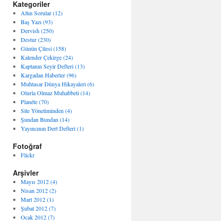
Kategoriler
Altın Sorular (12)
Baş Yazı (93)
Dervish (250)
Destur (230)
Günün Çilesi (158)
Kalender Çekirge (24)
Kaptanın Seyir Defteri (13)
Kargadan Haberler (96)
Muhtasar Dünya Hikayaleri (6)
Olurla Olmaz Muhabbeti (14)
Planéte (70)
Site Yönetiminden (4)
Şundan Bundan (14)
Yayıncının Dert Defteri (1)
Fotoğraf
Flickr
Arşivler
Mayıs 2012 (4)
Nisan 2012 (2)
Mart 2012 (1)
Şubat 2012 (7)
Ocak 2012 (7)