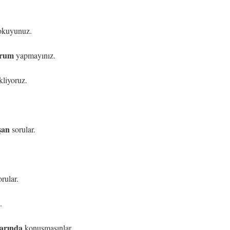
kuyunuz.
orum
yapmayınız.
liyoruz.
şan
sorular.
rular.
.
larında
konuşmasınlar,