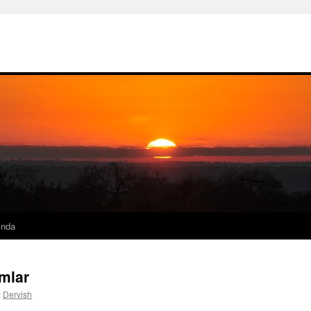
ında
mlar
:
Dervish