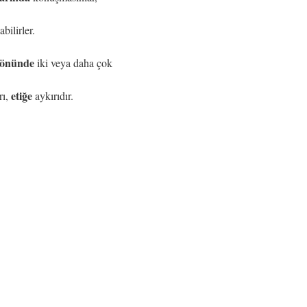
bilirler.
önünde
iki veya daha çok
etiğe
rı,
aykırıdır.