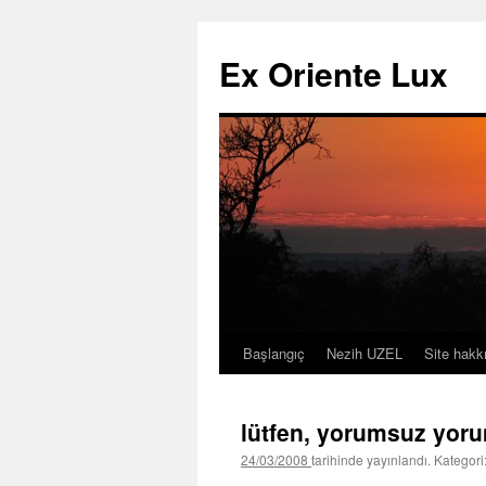
Ex Oriente Lux
Başlangıç
Nezih UZEL
Site hakk
İçeriğe
atla
lütfen, yorumsuz yoru
24/03/2008
tarihinde yayınlandı. Kategori