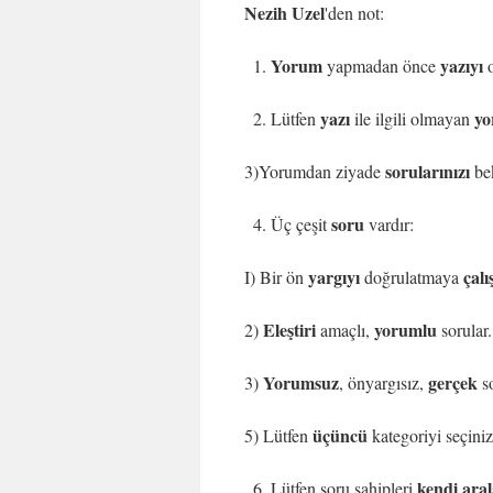
Nezih Uzel
'den not:
Yorum
yazıyı
yapmadan önce
o
yazı
y
Lütfen
ile ilgili olmayan
sorularınızı
3)Yorumdan ziyade
bek
soru
Üç çeşit
vardır:
yargıyı
çalı
I) Bir ön
doğrulatmaya
Eleştiri
yorumlu
2)
amaçlı,
sorular.
Yorumsuz
gerçek
3)
, önyargısız,
so
üçüncü
5) Lütfen
kategoriyi seçiniz
kendi ara
Lütfen soru sahipleri