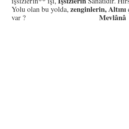
İşsizlerin
işsizlerin** işi,
Sanatıdır. Hır
zenginlerin,
Altını
Yolu olan bu yolda,
Mevlânâ
var ?